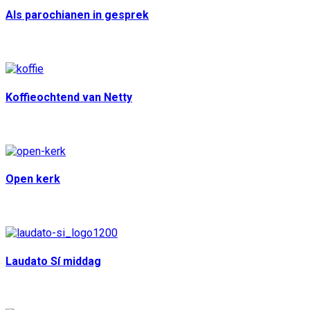
Als parochianen in gesprek
13 aug
10:30
Koffieochtend van Netty
18 aug
10:00
Open kerk
30 aug
12:30
Laudato Sí middag
5 sep
13:30