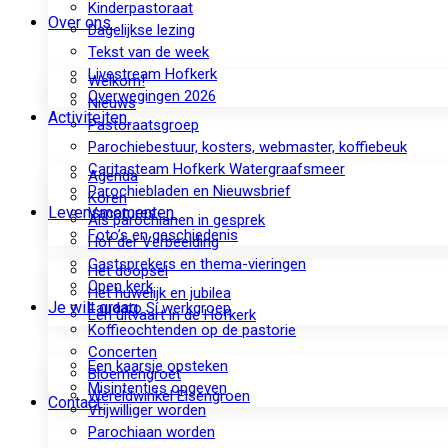
Kinderpastoraat
Over ons
Dagelijkse lezing
Tekst van de week
Livestream Hofkerk
Welkom!
Overwegingen 2026
Nieuws
Activiteiten
Pastoraatsgroep
Parochiebestuur, kosters, webmaster, koffiebeuk
Caritasteam Hofkerk Watergraafsmeer
Agenda
Parochiebladen en Nieuwsbrief
Koren
Levensmomenten
Vacatures
Als parochianen in gesprek
Foto’s en geschiedenis
Hof der Verbeelding
Gastsprekers en thema-vieringen
Het doopsel
Open kerk
Het huwelijk en jubilea
Je wilt graag
Laudato Sí werkgroep
Een uitvaart in de Hofkerk
Koffieochtenden op de pastorie
Concerten
Een kaarsje opsteken
Bloemengroet
Misintenties opgeven
Wereldwinkel Elsengroen
Contact
Vrijwilliger worden
Parochiaan worden