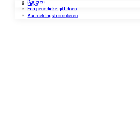
Doneren
Links
Een periodieke gift doen
Aanmeldingsformulieren