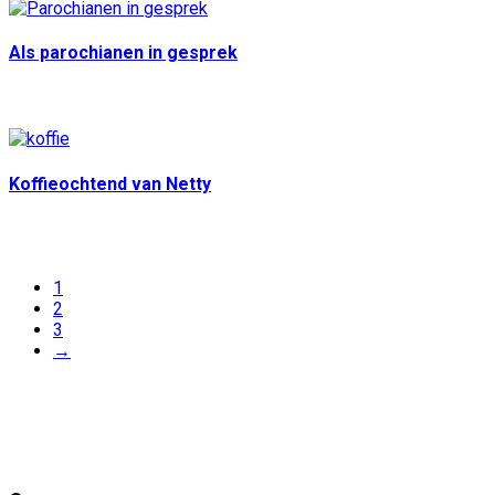
Als parochianen in gesprek
10 sep
10:30
Koffieochtend van Netty
15 sep
10:00
1
2
3
→