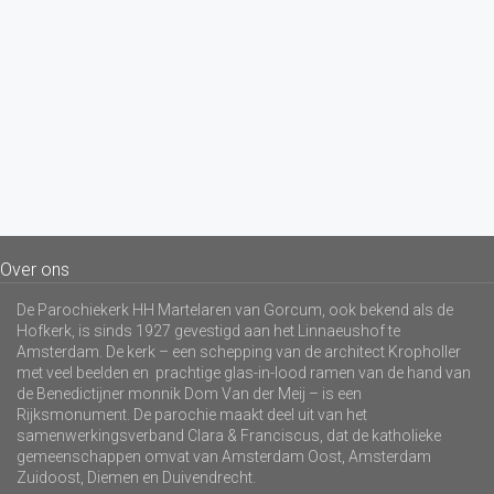
Over ons
De Parochiekerk HH Martelaren van Gorcum, ook bekend als de
Hofkerk, is sinds 1927 gevestigd aan het Linnaeushof te
Amsterdam. De kerk – een schepping van de architect Kropholler
met veel beelden en prachtige glas-in-lood ramen van de hand van
de Benedictijner monnik Dom Van der Meij – is een
Rijksmonument. De parochie maakt deel uit van het
samenwerkingsverband Clara & Franciscus, dat de katholieke
gemeenschappen omvat van Amsterdam Oost, Amsterdam
Zuidoost, Diemen en Duivendrecht.