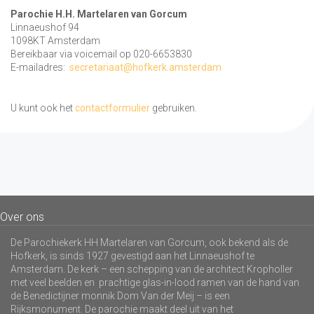
Parochie H.H. Martelaren van Gorcum
Linnaeushof 94
1098KT Amsterdam
Bereikbaar via voicemail op 020-6653830
E-mailadres:
secretariaat@hofkerk.amsterdam
U kunt ook het
contactformulier
gebruiken.
Over ons
De Parochiekerk HH Martelaren van Gorcum, ook bekend als de
Hofkerk, is sinds 1927 gevestigd aan het Linnaeushof te
Amsterdam. De kerk – een schepping van de architect Kropholler
met veel beelden en prachtige glas-in-lood ramen van de hand van
de Benedictijner monnik Dom Van der Meij – is een
Rijksmonument. De parochie maakt deel uit van het