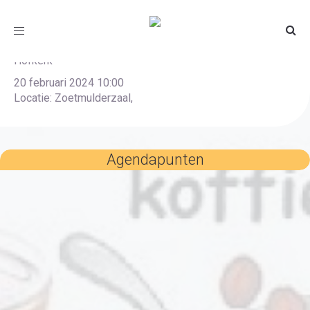
Koffieochtend met Netty
Toggle
navigation
Hofkerk
20 februari 2024 10:00
Locatie: Zoetmulderzaal,
Agendapunten