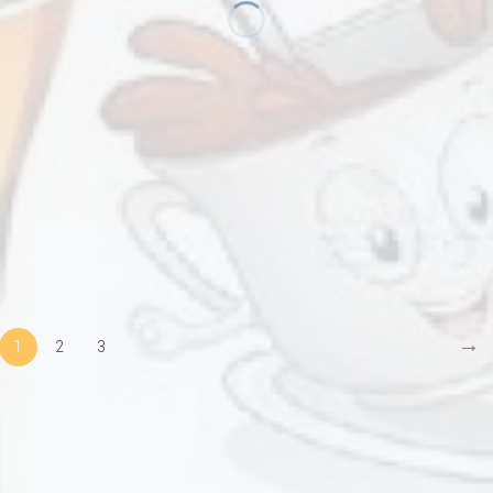
→
1
2
3