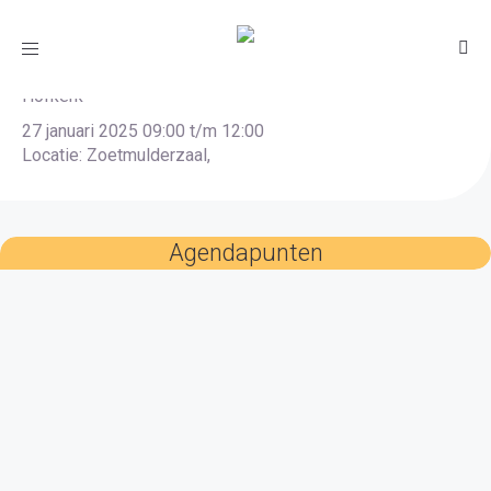
Rapers, vouwers, nieters
Toggle
navigation
Hofkerk
27 januari 2025 09:00 t/m 12:00
Locatie: Zoetmulderzaal,
Agendapunten