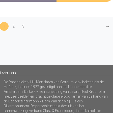
→
1
2
3
Over ons
De Parochiekerk HH Martelaren van Gorcum, ook bekend als de
Hofkerk, is sinds 1927 gevestigd aan het Linnaeushof te
Amsterdam. De kerk – een schepping van de architect Kropholler
met veel beelden en prachtige glas-in-lood ramen van de hand van
de Benedictijner monnik Dom Van der Meij – is een
Rijksmonument. De parochie maakt deel uit van het
samenwerkingsverband Clara & Franciscus, dat de katholieke