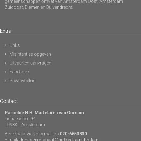
gemeenschappen omvat van Amsterdam Oost, Amsterdam
Zuidoost, Diemen en Duivendrecht.
Extra
Links
Misintenties opgeven
Uitvaarten aanvragen
Facebook
Privacybeleid
Contact
Parochie H.H. Martelaren van Gorcum
Linnaeushof 94
1098KT Amsterdam
Bereikbaar via voicemail op
020-6653830
E-mailadres:
secretariaat@hofkerk.amsterdam