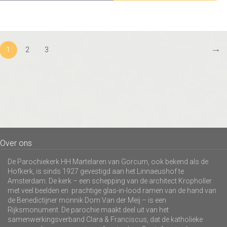
→
1
2
3
Over ons
De Parochiekerk HH Martelaren van Gorcum, ook bekend als de
Hofkerk, is sinds 1927 gevestigd aan het Linnaeushof te
Amsterdam. De kerk – een schepping van de architect Kropholler
met veel beelden en prachtige glas-in-lood ramen van de hand van
de Benedictijner monnik Dom Van der Meij – is een
Rijksmonument. De parochie maakt deel uit van het
samenwerkingsverband Clara & Franciscus, dat de katholieke