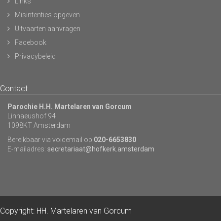
Links
Misintenties opgeven
Uitvaarten aanvragen
Facebook
Privacybeleid
Contact
Parochie H.H. Martelaren van Gorcum
Linnaeushof 94
1098KT Amsterdam
Bereikbaar via voicemail op
020-6653830
E-mailadres:
secretariaat@hofkerk.amsterdam
Copyright: HH. Martelaren van Gorcum