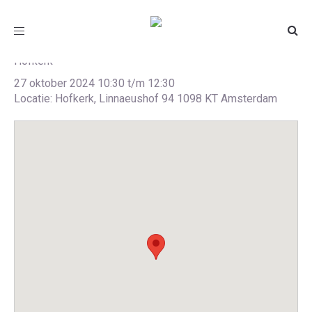
Elsengroen in de Hofkerk
Toggle
navigation
Hofkerk
27 oktober 2024 10:30 t/m 12:30
Locatie: Hofkerk, Linnaeushof 94 1098 KT Amsterdam