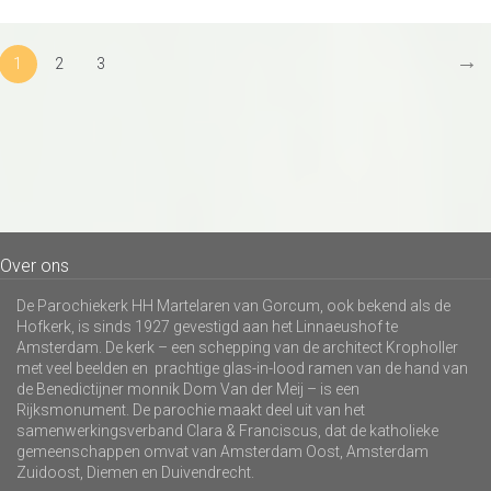
→
1
2
3
Over ons
De Parochiekerk HH Martelaren van Gorcum, ook bekend als de
Hofkerk, is sinds 1927 gevestigd aan het Linnaeushof te
Amsterdam. De kerk – een schepping van de architect Kropholler
met veel beelden en prachtige glas-in-lood ramen van de hand van
de Benedictijner monnik Dom Van der Meij – is een
Rijksmonument. De parochie maakt deel uit van het
samenwerkingsverband Clara & Franciscus, dat de katholieke
gemeenschappen omvat van Amsterdam Oost, Amsterdam
Zuidoost, Diemen en Duivendrecht.