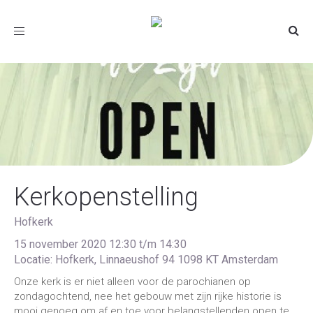
Toggle
navigation
Kerkopenstelling
Hofkerk
15 november 2020 12:30 t/m 14:30
Locatie: Hofkerk, Linnaeushof 94 1098 KT Amsterdam
Onze kerk is er niet alleen voor de parochianen op
zondagochtend, nee het gebouw met zijn rijke historie is
mooi genoeg om af en toe voor belangstellenden open te