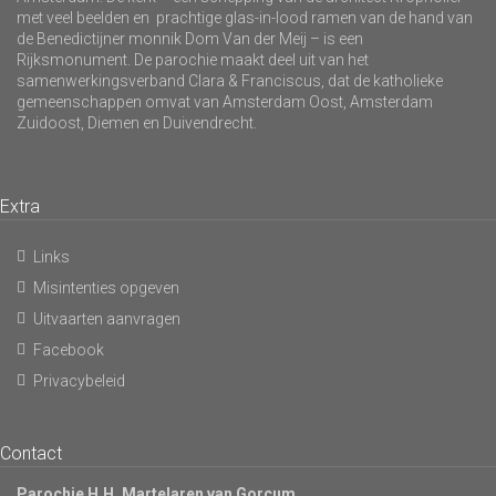
met veel beelden en prachtige glas-in-lood ramen van de hand van
de Benedictijner monnik Dom Van der Meij – is een
Rijksmonument. De parochie maakt deel uit van het
samenwerkingsverband Clara & Franciscus, dat de katholieke
gemeenschappen omvat van Amsterdam Oost, Amsterdam
Zuidoost, Diemen en Duivendrecht.
Extra
Links
Misintenties opgeven
Uitvaarten aanvragen
Facebook
Privacybeleid
Contact
Parochie H.H. Martelaren van Gorcum