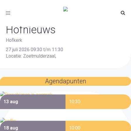
Rapen, vouwen, nieten
Toggle
navigation
Hofnieuws
Hofkerk
27 juli 2026 09:30 t/m 11:30
Locatie: Zoetmulderzaal,
Agendapunten
13 aug
10:30
Als parochianen in gesprek
18 aug
10:00
Koffieochtend van Netty