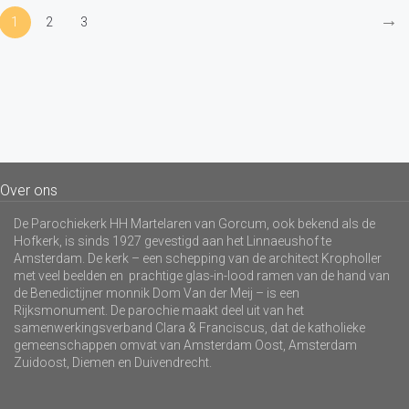
→
1
2
3
Over ons
De Parochiekerk HH Martelaren van Gorcum, ook bekend als de
Hofkerk, is sinds 1927 gevestigd aan het Linnaeushof te
Amsterdam. De kerk – een schepping van de architect Kropholler
met veel beelden en prachtige glas-in-lood ramen van de hand van
de Benedictijner monnik Dom Van der Meij – is een
Rijksmonument. De parochie maakt deel uit van het
samenwerkingsverband Clara & Franciscus, dat de katholieke
gemeenschappen omvat van Amsterdam Oost, Amsterdam
Zuidoost, Diemen en Duivendrecht.