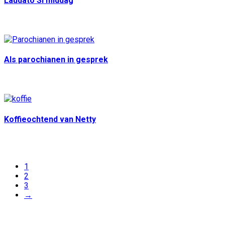
Laudato Sí middag
5 sep
13:30
Als parochianen in gesprek
10 sep
10:30
Koffieochtend van Netty
15 sep
10:00
1
2
3
→