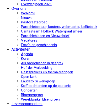
Overwegingen 2026
Over ons
Welkom!
Nieuws
Pastoraatsgroep
Parochiebestuur, kosters, webmaster, koffiebeuk
Caritasteam Hofkerk Watergraafsmeer
Parochiebladen en Nieuwsbrief
Vacatures
Foto’s en geschiedenis
Activiteiten
Agenda
Koren
Als parochianen in gesprek
Hof der Verbeelding
Gastsprekers en thema-vieringen
Open kerk
Laudato Sí werkgroep
Koffieochtenden op de pastorie
Concerten
Bloemengroet
Wereldwinkel Elsengroen
Levensmomenten