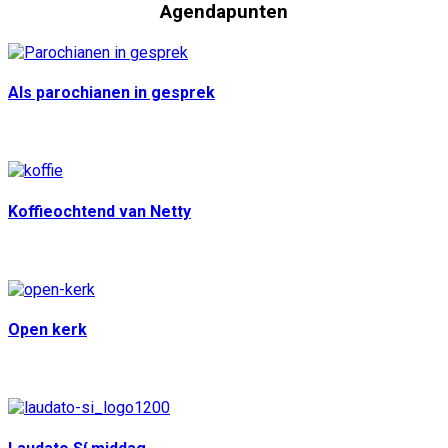
Agendapunten
Als parochianen in gesprek
13 aug
10:30
Koffieochtend van Netty
18 aug
10:00
Open kerk
30 aug
12:30