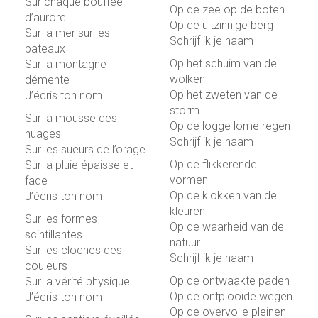
Sur chaque bouffée
Op de zee op de boten
d’aurore
Op de uitzinnige berg
Sur la mer sur les
Schrijf ik je naam
bateaux
Op het schuim van de
Sur la montagne
wolken
démente
Op het zweten van de
J’écris ton nom
storm
Sur la mousse des
Op de logge lome regen
nuages
Schrijf ik je naam
Sur les sueurs de l’orage
Op de flikkerende
Sur la pluie épaisse et
vormen
fade
Op de klokken van de
J’écris ton nom
kleuren
Sur les formes
Op de waarheid van de
scintillantes
natuur
Sur les cloches des
Schrijf ik je naam
couleurs
Op de ontwaakte paden
Sur la vérité physique
Op de ontplooide wegen
J’écris ton nom
Op de overvolle pleinen