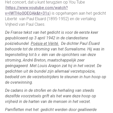
Het concert, dat u kunt terugzien op You Tube
(
https://www.youtube.com/watch?
v=IWTHo0QEQAk&t=31s
) is opgehangen aan het gedicht
Liberté van Paul Eluard (1895-1952) en de vertaling
Vrijheid van Paul Claes.
De Franse tekst van het gedicht is voor de eerste keer
gepubliceerd op 3 april 1942 in de clandestiene
poëziebundel
Poésie et Vérité.
De dichter Paul Éluard
behoorde tot de stroming van het Surrealisme. Hij was in
tegenstelling tot b.v. één van de oprichters van deze
stroming, André Breton, maatschappelijk zeer
geëngageerd. Met Louis Aragon zat hij in het verzet. De
gedichten uit de bundel zijn allemaal verzetspoëzie,
bedoeld om de verzetsstrijders te steunen in hun hoop op
de overwinning.
De cadans in de strofen en de herhaling van steeds
dezelfde voorzetsels grift als het ware deze hoop op
vrijheid in de harten van de mensen in het verzet.
Pamfletten met het gedicht werden door geallieerde