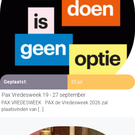
Geplaatst:
25 jul
Pax Vredesweek 19 - 27 september
PAX VREDESWEEK PAX de Vredesweek 2026 zal
plaatsvinden van […]