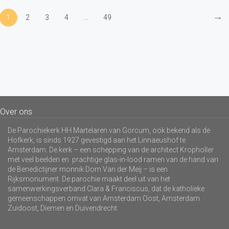
→
1
2
3
4
...
49
Over ons
De Parochiekerk HH Martelaren van Gorcum, ook bekend als de
Hofkerk, is sinds 1927 gevestigd aan het Linnaeushof te
Amsterdam. De kerk – een schepping van de architect Kropholler
met veel beelden en prachtige glas-in-lood ramen van de hand van
de Benedictijner monnik Dom Van der Meij – is een
Rijksmonument. De parochie maakt deel uit van het
samenwerkingsverband Clara & Franciscus, dat de katholieke
gemeenschappen omvat van Amsterdam Oost, Amsterdam
Zuidoost, Diemen en Duivendrecht.