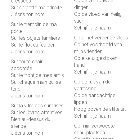
Op de vertrouwde
dressées
dingen
Sur sa patte maladroite
Op de vloed van heilig
J’écris ton nom
vuur
Sur le tremplin de ma
Schrijf ik je naam
porte
Op al het vereende vlees
Sur les objets familiers
Op het voorhoofd van
Sur le flot du feu béni
mijn vrienden
J’écris ton nom
Op elke uitgestoken
Sur toute chair
hand
accordée
Schrijf ik je naam
Sur le front de mes amis
Op de ruit van de
Sur chaque main qui se
verrassing
tend
Op de aandachtige
J’écris ton nom
lippen
Sur la vitre des surprises
Hoog boven de stilte uit
Sur les lèvres attentives
Schrijf ik je naam
Bien au-dessus du
Op mijn verwoeste
silence
schuilplaatsen
J’écris ton nom