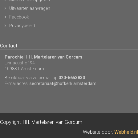
Uitvaarten aanvragen
Facebook
Privacybeleid
Contact
Parochie H.H. Martelaren van Gorcum
Linnaeushof 94
1098KT Amsterdam
Bereikbaar via voicemail op
020-6653830
E-mailadres:
secretariaat@hofkerk.amsterdam
Copyright: HH. Martelaren van Gorcum
Website door:
Webheld.nl