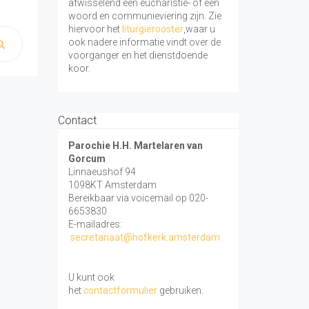
afwisselend een eucharistie- of een
woord en communieviering zijn. Zie
hiervoor het
liturgierooster
,waar u
ook nadere informatie vindt over de
voorganger en het dienstdoende
koor.
Contact
Parochie H.H. Martelaren van
Gorcum
Linnaeushof 94
1098KT Amsterdam
Bereikbaar via voicemail op 020-
6653830
E-mailadres:
secretariaat@hofkerk.amsterdam
U kunt ook
het
contactformulier
gebruiken.