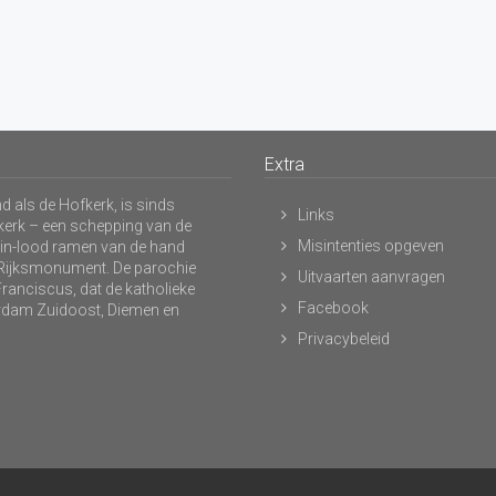
Extra
 als de Hofkerk, is sinds
Links
kerk – een schepping van de
Misintenties opgeven
s-in-lood ramen van de hand
n Rijksmonument. De parochie
Uitvaarten aanvragen
ranciscus, dat de katholieke
Facebook
dam Zuidoost, Diemen en
Privacybeleid