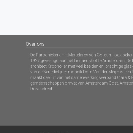
Over ons
De Parochiekerk HH Martelaren van Gorcum, ook bekend
1927 gevestigd aan het Linnaeushof te Amsterdam. De 
architect Kropholler met veel beelden en prachtige gla
van de Benedictijner monnik Dom Van der Meij – is ee
maakt deel uit van het samenwerkingsverband Clara & F
gemeenschappen omvat van Amsterdam Oost, Amster
Duivendrecht.