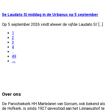
8 jul
5e Laudato Sí middag in de Urbanus op 5 september
Op 5 september 2026 vindt alweer de vijfde Laudato Si’ […]
1
2
3
4
...
49
→
Over ons
De Parochiekerk HH Martelaren van Gorcum, ook bekend als
de Hofkerk, is sinds 1927 gevestigd aan het Linnaeushof te