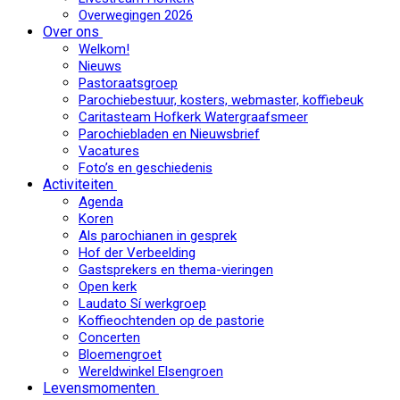
Overwegingen 2026
Over ons
Welkom!
Nieuws
Pastoraatsgroep
Parochiebestuur, kosters, webmaster, koffiebeuk
Caritasteam Hofkerk Watergraafsmeer
Parochiebladen en Nieuwsbrief
Vacatures
Foto’s en geschiedenis
Activiteiten
Agenda
Koren
Als parochianen in gesprek
Hof der Verbeelding
Gastsprekers en thema-vieringen
Open kerk
Laudato Sí werkgroep
Koffieochtenden op de pastorie
Concerten
Bloemengroet
Wereldwinkel Elsengroen
Levensmomenten