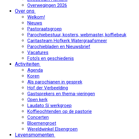
Overwegingen 2026
Over ons
Welkom!
Nieuws
Pastoraatsgroep
Parochiebestuur, kosters, webmaster, koffiebeuk
Caritasteam Hofkerk Watergraafsmeer
Parochiebladen en Nieuwsbrief
Vacatures
Foto’s en geschiedenis
Activiteiten
Agenda
Koren
Als parochianen in gesprek
Hof der Verbeelding
Gastsprekers en thema-vieringen
Open kerk
Laudato Sí werkgroep
Koffieochtenden op de pastorie
Concerten
Bloemengroet
Wereldwinkel Elsengroen
Levensmomenten