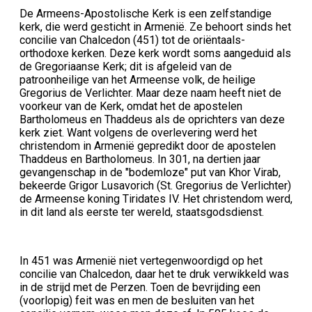
De Armeens-Apostolische Kerk is een zelfstandige
kerk, die werd gesticht in Armenië. Ze behoort sinds het
concilie van Chalcedon (451) tot de oriëntaals-
orthodoxe kerken. Deze kerk wordt soms aangeduid als
de Gregoriaanse Kerk; dit is afgeleid van de
patroonheilige van het Armeense volk, de heilige
Gregorius de Verlichter. Maar deze naam heeft niet de
voorkeur van de Kerk, omdat het de apostelen
Bartholomeus en Thaddeus als de oprichters van deze
kerk ziet. Want volgens de overlevering werd het
christendom in Armenië gepredikt door de apostelen
Thaddeus en Bartholomeus. In 301, na dertien jaar
gevangenschap in de "bodemloze" put van Khor Virab,
bekeerde Grigor Lusavorich (St. Gregorius de Verlichter)
de Armeense koning Tiridates IV. Het christendom werd,
in dit land als eerste ter wereld, staatsgodsdienst.
In 451 was Armenië niet vertegenwoordigd op het
concilie van Chalcedon, daar het te druk verwikkeld was
in de strijd met de Perzen. Toen de bevrijding een
(voorlopig) feit was en men de besluiten van het