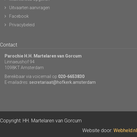
Uitvaarten aanvragen
Facebook
Privacybeleid
Contact
Parochie H.H. Martelaren van Gorcum
Linnaeushof 94
1098KT Amsterdam
Bereikbaar via voicemail op
020-6653830
E-mailadres:
secretariaat@hofkerk.amsterdam
Copyright: HH. Martelaren van Gorcum
Website door:
Webheld.nl