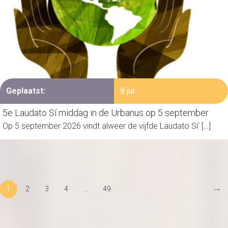
Geplaatst:
8 jul
5e Laudato Sí middag in de Urbanus op 5 september
Op 5 september 2026 vindt alweer de vijfde Laudato Si’ […]
→
1
2
3
4
...
49