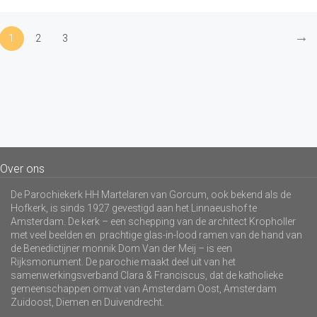
→
1
2
3
Over ons
De Parochiekerk HH Martelaren van Gorcum, ook bekend als de
Hofkerk, is sinds 1927 gevestigd aan het Linnaeushof te
Amsterdam. De kerk – een schepping van de architect Kropholler
met veel beelden en prachtige glas-in-lood ramen van de hand van
de Benedictijner monnik Dom Van der Meij – is een
Rijksmonument. De parochie maakt deel uit van het
samenwerkingsverband Clara & Franciscus, dat de katholieke
gemeenschappen omvat van Amsterdam Oost, Amsterdam
Zuidoost, Diemen en Duivendrecht.