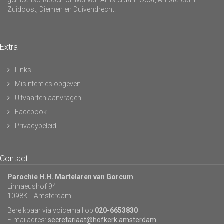
gemeenschappen omvat van Amsterdam Oost, Amsterdam
Zuidoost, Diemen en Duivendrecht.
Extra
Links
Misintenties opgeven
Uitvaarten aanvragen
Facebook
Privacybeleid
Contact
Parochie H.H. Martelaren van Gorcum
Linnaeushof 94
1098KT Amsterdam
Bereikbaar via voicemail op
020-6653830
E-mailadres:
secretariaat@hofkerk.amsterdam