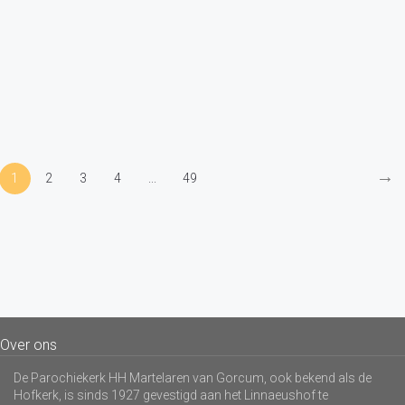
→
1
2
3
4
...
49
Over ons
De Parochiekerk HH Martelaren van Gorcum, ook bekend als de
Hofkerk, is sinds 1927 gevestigd aan het Linnaeushof te