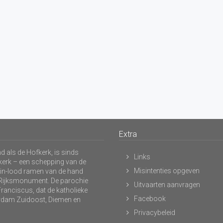
Extra
 als de Hofkerk, is sinds
Links
kerk – een schepping van de
Misintenties opgeven
s-in-lood ramen van de hand
n Rijksmonument. De parochie
Uitvaarten aanvragen
ranciscus, dat de katholieke
Facebook
dam Zuidoost, Diemen en
Privacybeleid