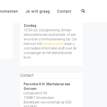
momenten
Je wilt graag
Contact
Vieringen
Zondag
10:30 uur: Liturgieviering. Dit kan
afwisselend een eucharistie- of een
woord en communieviering zijn. Zie
hiervoor het
liturgierooster
,waar u
ook nadere informatie vindt over de
voorganger en het dienstdoende
koor.
Contact
Parochie H.H. Martelaren van
Gorcum
Linnaeushof 94
1098KT Amsterdam
Bereikbaar via voicemail op 020-
6653830