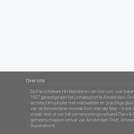
Over ons
De Parochiekerk HH Martelaren van Gorcum, ook bekend
1927 gevestigd aan het Linnaeushof te Amsterdam. De 
architect Kropholler met veel beelden en prachtige gla
van de Benedictijner monnik Dom Van der Meij – is ee
maakt deel uit van het samenwerkingsverband Clara & F
gemeenschappen omvat van Amsterdam Oost, Amster
Duivendrecht.