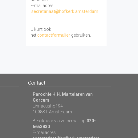
E-mailadres:
secretariaat@hofkerk.amsterdam
U kunt ook
het
contactformulier
gebruiken.
Contact
Parochie H.H. Martelaren van
Gorcum
Linnaeushof 94
1098KT Amsterdam
Bereikbaar via voicemail op
020-
6653830
E-mailadres: