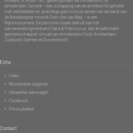
Hofkerk, is sinds 1927 gevestigd aan het Linnaeushof te
Amsterdam. De kerk – een schepping van de architect Kropholler
met veel beelden en prachtige glas-in-lood ramen van de hand van
de Benedictijner monnik Dom Van der Meij – is een
Rijksmonument. De parochie maakt deel uit van het
samenwerkingsverband Clara & Franciscus, dat de katholieke
gemeenschappen omvat van Amsterdam Oost, Amsterdam
Zuidoost, Diemen en Duivendrecht.
Extra
Links
Misintenties opgeven
Uitvaarten aanvragen
Facebook
Privacybeleid
Contact