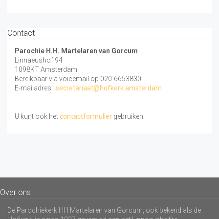
Contact
Parochie H.H. Martelaren van Gorcum
Linnaeushof 94
1098KT Amsterdam
Bereikbaar via voicemail op 020-6653830
E-mailadres:
secretariaat@hofkerk.amsterdam
U kunt ook het
contactformulier
gebruiken.
Over ons
De Parochiekerk HH Martelaren van Gorcum, ook bekend als de