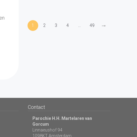
len
→
1
2
3
4
...
49
Geplaatst:
8 jul
Contact
Parochie H.H. Martelaren van
Gorcum
Linnaeushof 94
1098KT Amsterdam