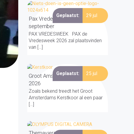
Geplaatst:
29 jul
Pax Vredesweek 19 - 27
september
PAX VREDESWEEK PAX de
Vredesweek 2026 zal plaatsvinden
van […]
Geplaatst:
25 jul
Groot Amsterdams Kerstkoor
2026
Zoals bekend treedt het Groot
Amsterdams Kerstkoor al een paar
[…]
Themavieringen over Clara &