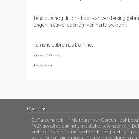
Tenslotte nog dit: ons koor kan versterking geb
zingen: nieuwe leden zijn van harte welkom!
namens Jubilemus Domino,
Riky van 't Klooster
Anja Meiborg
Over ons
De Parochiekerk HH Martelaren van Gorcum, ook bekend
1927 gevestigd aan het Linnaeushof te Amsterdam. De 
architect Kropholler met veel beelden en prachtige gla
van de Benedictijner monnik Dom Van der Meij – is ee