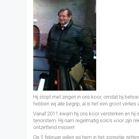
Hij stopt met zingen in ons koor, omdat hij beho
hebben wij alle begrip, al is het een groot verli
Vanaf 2011 kwam hij ons koor versterken en hij is
tenorstem. Hij nam regelmatig solo's voor zijn re
ontzettend missen!
Op 5 februari willen wij hem in het zonnetje zette