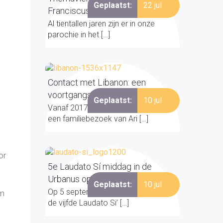
Geplaatst:
22 jul
Franciscus
Al tientallen jaren zijn er in onze
parochie in het […]
Contact met Libanon: een
voortgangsbericht
Geplaatst:
10 jul
Vanaf 2017 organiseerden we – na
een familiebezoek van Ari […]
or
5e Laudato Sí middag in de
Urbanus op 5 september
Geplaatst:
10 jul
Op 5 september 2026 vindt alweer
em
de vijfde Laudato Si’ […]