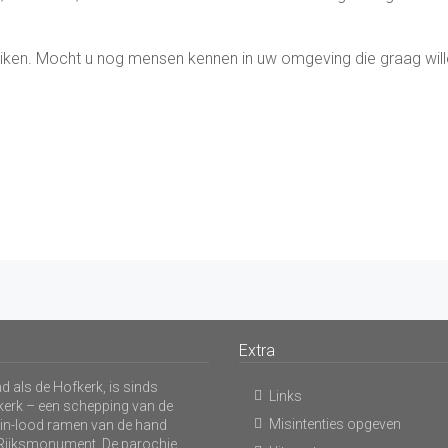
ruiken. Mocht u nog mensen kennen in uw omgeving die graag wil
Extra
 als de Hofkerk, is sinds
Links
kerk – een schepping van de
Misintenties opgeven
s-in-lood ramen van de hand
n Rijksmonument. De parochie