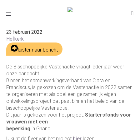
Vastenactie 2022
Toggle
navigation
23 februari 2022
Hofkerk
luister naar bericht
De Bisschoppelijke Vastenactie vraagt ieder jaar weer
onze aandacht.
Binnen het samenwerkingsverband van Clara en
Franciscus, is gekozen om de Vastenactie in 2022 samen
te organiseren met als doel een gezamenlijk eigen
ontwikkelingsproject dat past binnen het beleid van de
bisschoppelijke Vastenactie.
Dit jaar is gekozen voor het project:
Startersfonds voor
vrouwen met een
beperking
in Ghana.
U kunt de flyer van het project
hier
lezen.