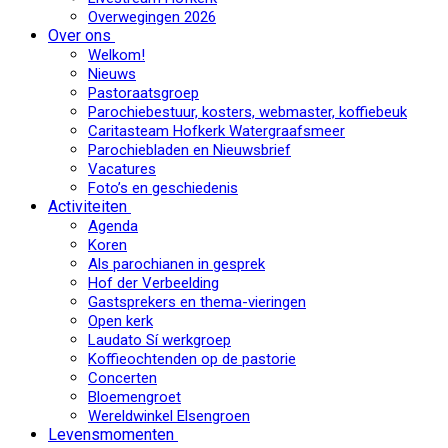
Overwegingen 2026
Over ons
Welkom!
Nieuws
Pastoraatsgroep
Parochiebestuur, kosters, webmaster, koffiebeuk
Caritasteam Hofkerk Watergraafsmeer
Parochiebladen en Nieuwsbrief
Vacatures
Foto’s en geschiedenis
Activiteiten
Agenda
Koren
Als parochianen in gesprek
Hof der Verbeelding
Gastsprekers en thema-vieringen
Open kerk
Laudato Sí werkgroep
Koffieochtenden op de pastorie
Concerten
Bloemengroet
Wereldwinkel Elsengroen
Levensmomenten