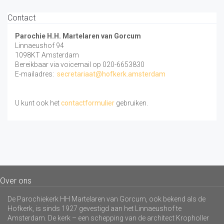
Contact
Parochie H.H. Martelaren van Gorcum
Linnaeushof 94
1098KT Amsterdam
Bereikbaar via voicemail op 020-6653830
E-mailadres:
secretariaat@hofkerk.amsterdam
U kunt ook het
contactformulier
gebruiken.
Over ons
De Parochiekerk HH Martelaren van Gorcum, ook bekend als de
Hofkerk, is sinds 1927 gevestigd aan het Linnaeushof te
Amsterdam. De kerk – een schepping van de architect Kropholler