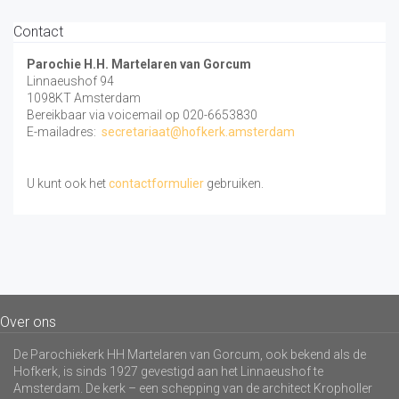
Contact
Parochie H.H. Martelaren van Gorcum
Linnaeushof 94
1098KT Amsterdam
Bereikbaar via voicemail op 020-6653830
E-mailadres:
secretariaat@hofkerk.amsterdam
U kunt ook het
contactformulier
gebruiken.
Over ons
De Parochiekerk HH Martelaren van Gorcum, ook bekend als de
Hofkerk, is sinds 1927 gevestigd aan het Linnaeushof te
Amsterdam. De kerk – een schepping van de architect Kropholler