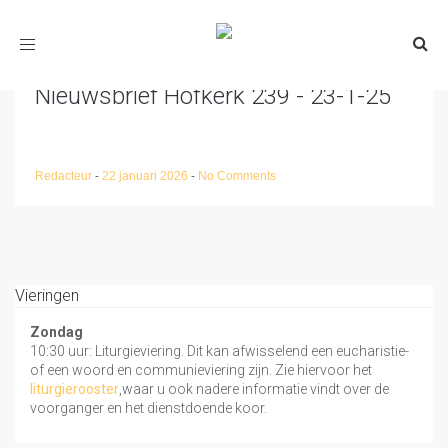
Toggle
navigation
Nieuwsbrief Hofkerk 239 - 23-1-25
Redacteur
-
22 januari 2026
-
No Comments
Vieringen
Zondag
10:30 uur: Liturgieviering. Dit kan afwisselend een eucharistie-
of een woord en communieviering zijn. Zie hiervoor het
liturgierooster
,waar u ook nadere informatie vindt over de
voorganger en het dienstdoende koor.